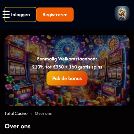
Inloggen
Registreren
Eenmalig Welkomstaanbod:
210% tot €350 + 160 gratis spins
Pak de bonus
›
Total Casino
Over ons
Over ons